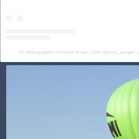
Ein Beitrag geteilt von Hans-Jürgen Zankl (@hans_juergen_z