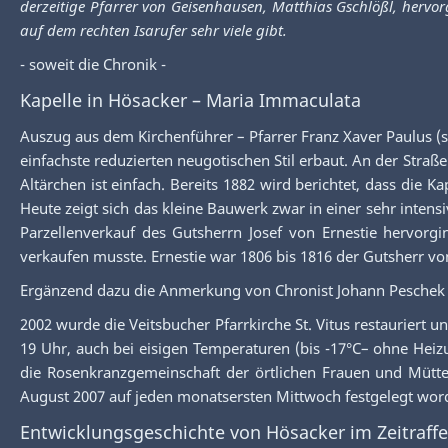
derzeitige Pfarrer von Geisenhausen, Matthias Gschlößl, herv
auf dem rechten Isarufer sehr viele gibt.
- soweit die Chronik -
Kapelle in Hösacker – Maria Immaculata
Auszug aus dem Kirchenführer – Pfarrer Franz Xaver Paulus (s
einfachste reduzierten neugotischen Stil erbaut. An der Stra
Altärchen ist einfach. Bereits 1882 wird berichtet, dass die 
Heute zeigt sich das kleine Bauwerk zwar in einer sehr intensi
Parzellenverkauf des Gutsherrn Josef von Ernestie hervorgi
verkaufen musste. Ernestie war 1806 bis 1816 der Gutsherr v
Ergänzend dazu die Anmerkung von Chronist Johann Peschek 
2002 wurde die Veitsbucher Pfarrkirche St. Vitus restauriert 
19 Uhr, auch bei eisigen Temperaturen (bis -17°C– ohne Hei
die Rosenkranzgemeinschaft der örtlichen Frauen und Mütte
August 2007 auf jeden monatsersten Mittwoch festgelegt word
Entwicklungsgeschichte von Hösacker im Zeitraffe