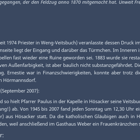
orgegangen, der den Feldzug anno 1870 mitgemacht hat. Unweit Fr
eit 1974 Priester in Weng-Veitsbuch) veranlasste dessen Druck im
ßenseite liegt der Eingang und darüber das Türmchen. Im Inneren 
Kapellen fast wieder eine Ruine geworden sei. 1883 wurde sie res
ven Außenfarbigkeit, ist aber baulich nicht substanzgefährdet. Di
ng. Ernestie war in Finanzschwierigkeiten, konnte aber trotz 
on Hörmannsdorf.
(September 2007):
und so hielt Pfarrer Paulus in der Kapelle in Hösacker seine Vei
zung!) ab. Von 1945 bis 2007 fand jeden Sonntag um 12,30 Uhr e
r) aus Hösacker statt. Da die katholischen Gläubigen auch in 
en, weil anschließend im Gasthaus Weber ein Frauenkränzchen st
r: