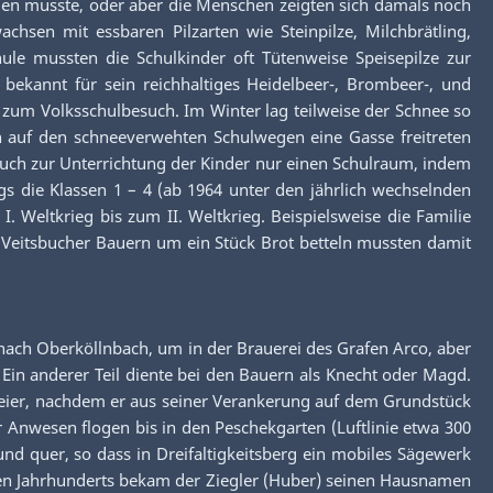
rden musste, oder aber die Menschen zeigten sich damals noch
chsen mit essbaren Pilzarten wie Steinpilze, Milchbrätling,
ule mussten die Schulkinder oft Tütenweise Speisepilze zur
ekannt für sein reichhaltiges Heidelbeer-, Brombeer-, und
um Volksschulbesuch. Im Winter lag teilweise der Schnee so
rn auf den schneeverwehten Schulwegen eine Gasse freitreten
buch zur Unterrichtung der Kinder nur einen Schulraum, indem
s die Klassen 1 – 4 (ab 1964 unter den jährlich wechselnden
. Weltkrieg bis zum II. Weltkrieg. Beispielsweise die Familie
 Veitsbucher Bauern um ein Stück Brot betteln mussten damit
 nach Oberköllnbach, um in der Brauerei des Grafen Arco, aber
Ein anderer Teil diente bei den Bauern als Knecht oder Magd.
meier, nachdem er aus seiner Verankerung auf dem Grundstück
Anwesen flogen bis in den Peschekgarten (Luftlinie etwa 300
nd quer, so dass in Dreifaltigkeitsberg ein mobiles Sägewerk
tzten Jahrhunderts bekam der Ziegler (Huber) seinen Hausnamen