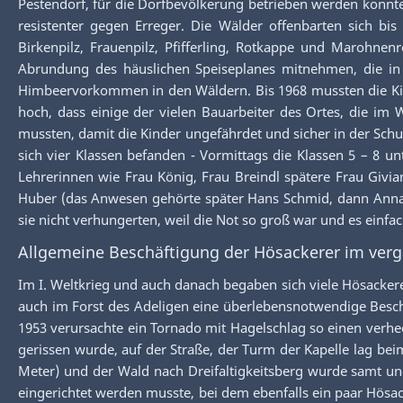
Pestendorf, für die Dorfbevölkerung betrieben werden konnte
resistenter gegen Erreger. Die Wälder offenbarten sich bis
Birkenpilz, Frauenpilz, Pfifferling, Rotkappe und Marohne
Abrundung des häuslichen Speiseplanes mitnehmen, die in 
Himbeervorkommen in den Wäldern. Bis 1968 mussten die Kin
hoch, dass einige der vielen Bauarbeiter des Ortes, die im
mussten, damit die Kinder ungefährdet und sicher in der Sch
sich vier Klassen befanden - Vormittags die Klassen 5 – 8 
Lehrerinnen wie Frau König, Frau Breindl spätere Frau Givian
Huber (das Anwesen gehörte später Hans Schmid, dann Anna B
sie nicht verhungerten, weil die Not so groß war und es einfa
Allgemeine Beschäftigung der Hösackerer im verg
Im I. Weltkrieg und auch danach begaben sich viele Hösackere
auch im Forst des Adeligen eine überlebensnotwendige Beschä
1953 verursachte ein Tornado mit Hagelschlag so einen verh
gerissen wurde, auf der Straße, der Turm der Kapelle lag b
Meter) und der Wald nach Dreifaltigkeitsberg wurde samt und
eingerichtet werden musste, bei dem ebenfalls ein paar Hösac