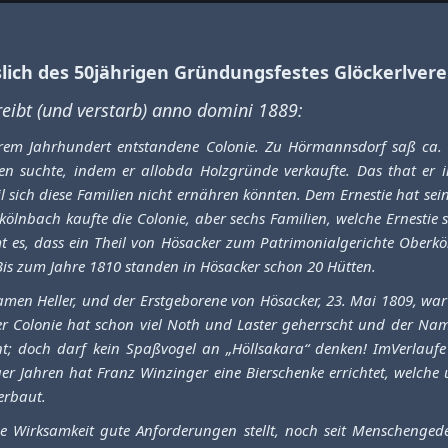
slich des 50jährigen Gründungsfestes Glöckerlver
reibt (und verstarb) anno domini 1889:
erem Jahrhundert entstandene Colonie. Zu Hörmannsdorf saß ca. 1
en suchte, indem er allobda Holzgründe verkaufte. Das that er 
l sich diese Familien nicht ernähren könnten. Dem Ernestie hat s
ölnbach kaufte die Colonie, aber sechs Familien, welche Ernestie
 es, dass ein Theil von Hösacker zum Patrimonialgerichte Oberkö
is zum Jahre 1810 standen in Hösacker schon 20 Hütten.
men Heller, und der Erstgeborene von Hösacker, 23. Mai 1809, war 
er Colonie hat schon viel Noth und Laster geherrscht und der Nam
; doch darf kein Spaßvogel an „Höllsakara“ denken! ImVerlaufe
r Jahren hat Franz Winzinger eine Bierschenke errichtet, welche
erbaut.
e Wirksamkeit gute Anforderungen stellt, noch seit Menschengede