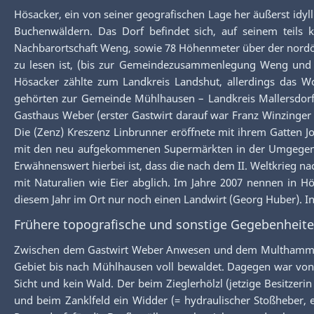
Hösacker, ein von seiner geografischen Lage her äußerst idyll
Buchenwäldern. Das Dorf befindet sich, auf seinem teils
Nachbarortschaft Weng, sowie 78 Höhenmeter über der nordöst
zu lesen ist, (bis zur Gemeindezusammenlegung Weng und V
Hösacker zählte zum Landkreis Landshut, allerdings das
gehörten zur Gemeinde Mühlhausen – Landkreis Mallersdorf, d
Gasthaus Weber (erster Gastwirt darauf war Franz Winzinger 
Die (Zenz) Kreszenz Linbrunner eröffnete mit ihrem Gatten J
mit den neu aufgekommenen Supermärkten in der Umgegend e
Erwähnenswert hierbei ist, dass die nach dem II. Weltkrieg n
mit Naturalien wie Eier abglich. Im Jahre 2007 nennen in H
diesem Jahr im Ort nur noch einen Landwirt (Georg Huber). I
Frühere topografische und sonstige Gegebenheite
Zwischen dem Gastwirt Weber Anwesen und dem Multhammer A
Gebiet bis nach Mühlhausen voll bewaldet. Dagegen war vo
Sicht und kein Wald. Der beim Zieglerhölzl (jetzige Besitzer
und beim Zanklfeld ein Widder (= hydraulischer Stoßheber