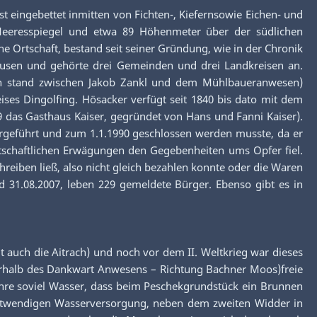
st eingebettet inmitten von Fichten-, Kiefernsowie Eichen- und
 Meeresspiegel und etwa 89 Höhenmeter über der südlichen
 Ortschaft, bestand seit seiner Gründung, wie in der Chronik
ausen und gehörte drei Gemeinden und drei Landkreisen an.
en stand zwischen Jakob Zankl und dem Mühlbaueranwesen)
ises Dingolfing. Hösacker verfügt seit 1840 bis dato mit dem
9 das Gasthaus Kaiser, gegründet von Hans und Fanni Kaiser).
tergeführt und zum 1.1.1990 geschlossen werden musste, da er
schaftlichen Erwägungen den Gegebenheiten ums Opfer fiel.
reiben ließ, also nicht gleich bezahlen konnte oder die Waren
d 31.08.2007, leben 229 gemeldete Bürger. Ebenso gibt es in
ch die Aitrach) und noch vor dem II. Weltkrieg war dieses
rhalb des Dankwart Anwesens – Richtung Bachner Moos)freie
 Jahre soviel Wasser, dass beim Peschekgrundstück ein Brunnen
notwendigen Wasserversorgung, neben dem zweiten Widder in