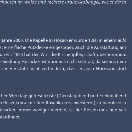
eihausen im Walde sind mehrere uralte Grabhügel, wie es deren
 Jahre 2000. Die Kapelle in Hösacker wurde 1860 in einem aufs
ist eine flache Putzdecke eingezogen. Auch die Ausstattung am
tauriert. 1884 hat der Wirt die Kirchenpflegschaft übernommen.
e Siedlung Hösacker ist übrigens nicht sehr alt, da sie aus dem
dieser Verkäufe nicht verhindern, dass er auch Hörmannsdorf
tsbucher Werktagsgottesdienste (Dienstagabend und Freitagabend
in Rosenkranz mit den Rosenkranzschwestern ( so nannte sich
Hösacker immer weniger werden, ist der Rosenkranz nun seit
attfindet.