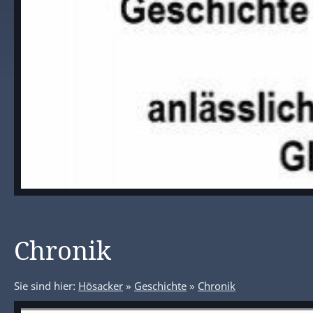
Chronik
Sie sind hier:
Hösacker
»
Geschichte
»
Chronik