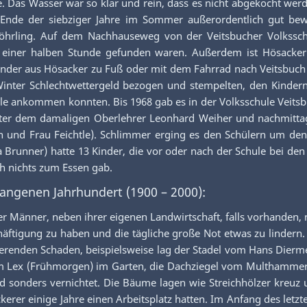
. Das Wasser war so klar und rein, dass es nicht abgekocht we
 Ende der siebziger Jahre im Sommer außerordentlich gut bewa
nröhrling. Auf dem Nachhauseweg von der Veitsbucher Volkssch
einer halben Stunde gefunden waren. Außerdem ist Hösacker b
der aus Hösacker zu Fuß oder mit dem Fahrrad nach Veitsbuch z
 Winter Schlechtwettergeld bezogen und stempelten, den Kinde
ule ankommen konnten. Bis 1968 gab es in der Volksschule Veits
unter dem damaligen Oberlehrer Leonhard Weiher und nachmittag
 und Frau Feichtle). Schlimmer erging es den Schülern um den I
runner) hatte 13 Kinder, die vor oder nach der Schule bei den
ch nichts zum Essen gab.
angenen Jahrhundert (1900 – 2000):
r Männer, neben ihrer eigenen Landwirtschaft, falls vorhanden,
ftigung zu haben und die tägliche große Not etwas zu lindern. 
eerenden Schaden, beispielsweise lag der Stadel vom Hans Dier
eim Lex (Frühmorgen) im Garten, die Dachziegel vom Multhammer 
 sonders vernichtet. Die Bäume lagen wie Streichhölzer kreuz u
kerer einige Jahre einen Arbeitsplatz hatten. Im Anfang des le